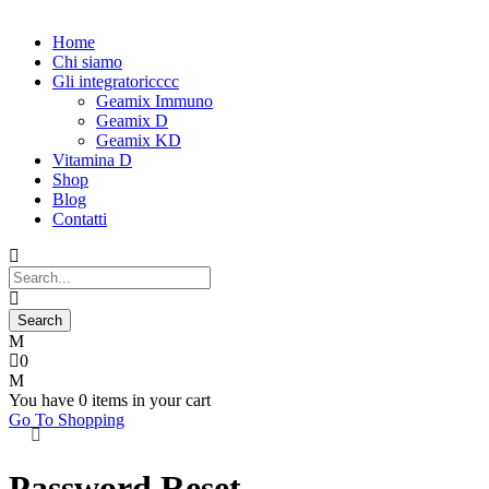
Home
Chi siamo
Gli integratori
cccc
Geamix Immuno
Geamix D
Geamix KD
Vitamina D
Shop
Blog
Contatti
0
You have
0 items
in your cart
Go To Shopping
Password Reset