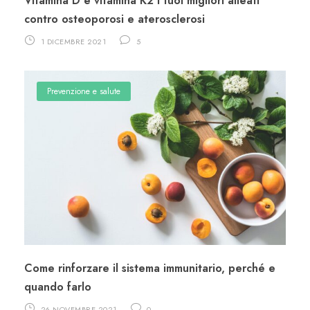
Vitamina D e vitamina K2 i tuoi migliori alleati
contro osteoporosi e aterosclerosi
1 DICEMBRE 2021
5
Prevenzione e salute
Come rinforzare il sistema immunitario, perché e
quando farlo
26 NOVEMBRE 2021
0