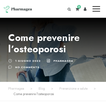
0
Come prevenire
l’osteoporosi
1 GIUGNO 2022
PHARMAGEA
NO COMMENTS
Pharmagea
>
Blog
>
Prevenzione e salute
>
Come prevenire l’osteoporosi