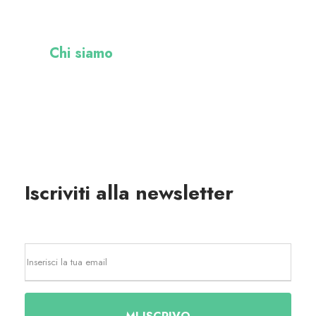
Chi siamo
Pharmagea è un’azienda nata con l’obiettivo di
creare, realizzare e promuovere soluzioni
innovative e funzionali in ambito nutraceutico.
Iscriviti alla newsletter