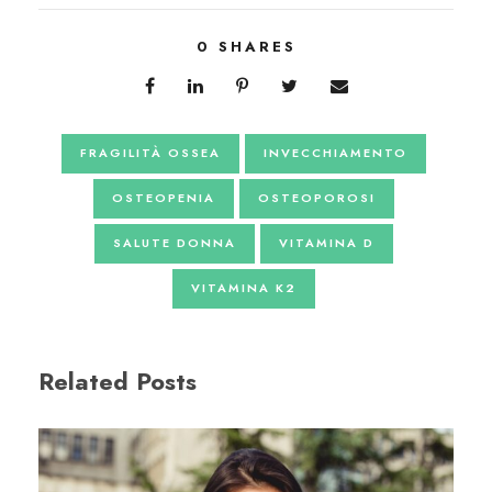
0
SHARES
FRAGILITÀ OSSEA
INVECCHIAMENTO
OSTEOPENIA
OSTEOPOROSI
SALUTE DONNA
VITAMINA D
VITAMINA K2
Related Posts